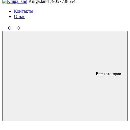
Kniga.land
79057738554
Контакты
О нас
0
0
Все категории