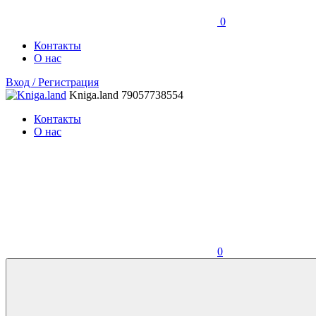
0
Контакты
О нас
Вход / Регистрация
Kniga.land
79057738554
Контакты
О нас
0