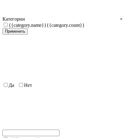
Категории
×
{{category.name}}
{{category.count}}
Применить
Да
Нет