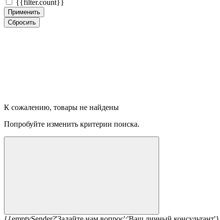
{{filter.count}}
Применить
Сбросить
К сожалению, товары не найдены
Попробуйте изменить критерии поиска.
{{emptySender?'Задайте нам вопрос':'Ваш личный консультант'}