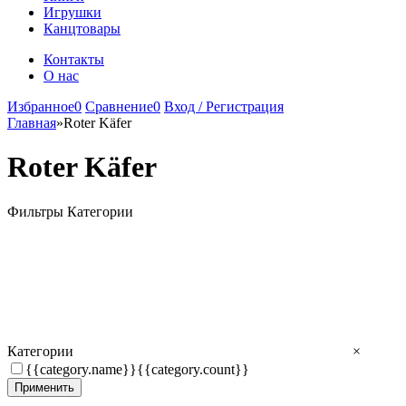
Игрушки
Канцтовары
Контакты
О нас
Избранное
0
Сравнение
0
Вход / Регистрация
Главная
»
Roter Käfer
Roter Käfer
Фильтры
Категории
Категории
×
{{category.name}}
{{category.count}}
Применить