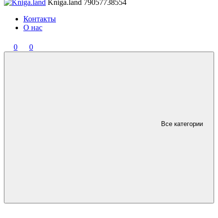
Kniga.land
79057738554
Контакты
О нас
0
0
Все категории