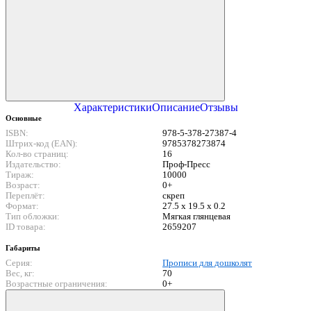
Характеристики
Описание
Отзывы
Основные
ISBN:
978-5-378-27387-4
Штрих-код (EAN):
9785378273874
Кол-во страниц:
16
Издательство:
Проф-Пресс
Тираж:
10000
Возраст:
0+
Переплёт:
скреп
Формат:
27.5 x 19.5 x 0.2
Тип обложки:
Мягкая глянцевая
ID товара:
2659207
Габариты
Серия:
Прописи для дошколят
Вес, кг:
70
Возрастные ограничения:
0+