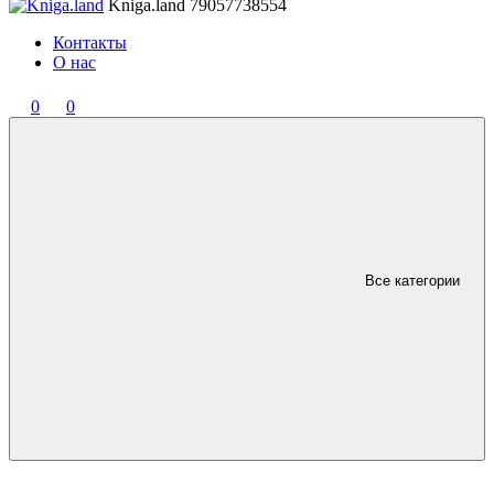
Kniga.land
79057738554
Контакты
О нас
0
0
Все категории