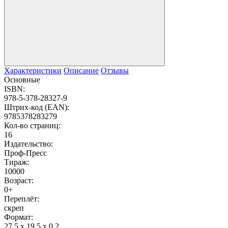
Характеристики
Описание
Отзывы
Основные
ISBN:
978-5-378-28327-9
Штрих-код (EAN):
9785378283279
Кол-во страниц:
16
Издательство:
Проф-Пресс
Тираж:
10000
Возраст:
0+
Переплёт:
скреп
Формат:
27.5 x 19.5 x 0.2