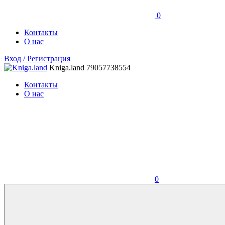
0
Контакты
О нас
Вход / Регистрация
Kniga.land
79057738554
Контакты
О нас
0