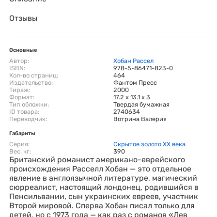
Отзывы
Основные
Автор:
Хобан Рассел
ISBN:
978-5-86471-823-0
Кол-во страниц:
464
Издательство:
Фантом Пресс
Тираж:
2000
Формат:
17.2 x 13.1 x 3
Тип обложки:
Твердая бумажная
ID товара:
2740634
Переводчик:
Вотрина Валерия
Габариты
Серия:
Скрытое золото ХХ века
Вес, кг:
390
Британский романист американо-еврейского
происхождения Расселл Хобан — это отдельное
явление в англоязычной литературе, магический
сюрреалист, настоящий лондонец, родившийся в
Пенсильвании, сын украинских евреев, участник
Второй мировой. Сперва Хобан писал только для
детей, но с 1973 года — как раз с романов «Лев