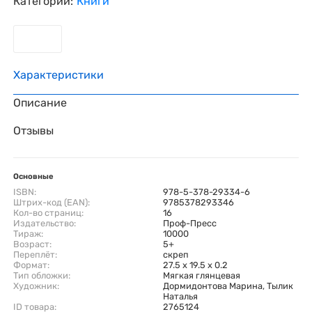
Категории:
Книги
Характеристики
Описание
Отзывы
Основные
ISBN:
978-5-378-29334-6
Штрих-код (EAN):
9785378293346
Кол-во страниц:
16
Издательство:
Проф-Пресс
Тираж:
10000
Возраст:
5+
Переплёт:
скреп
Формат:
27.5 x 19.5 x 0.2
Тип обложки:
Мягкая глянцевая
Художник:
Дормидонтова Марина, Тылик
Наталья
ID товара:
2765124