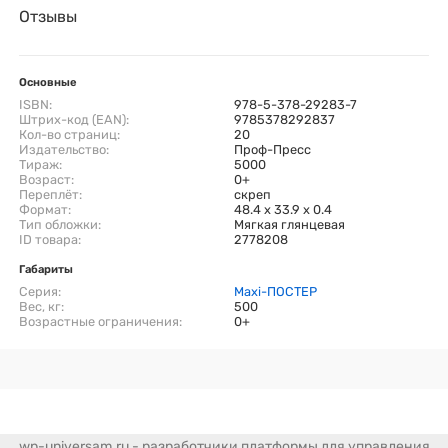
Отзывы
Основные
ISBN:
978-5-378-29283-7
Штрих-код (EAN):
9785378292837
Кол-во страниц:
20
Издательство:
Проф-Пресс
Тираж:
5000
Возраст:
0+
Переплёт:
скреп
Формат:
48.4 x 33.9 x 0.4
Тип обложки:
Мягкая глянцевая
ID товара:
2778208
Габариты
Серия:
Maxi-ПОСТЕР
Вес, кг:
500
Возрастные ограничения:
0+
wp-universam.ru - разработчики платформы для управления