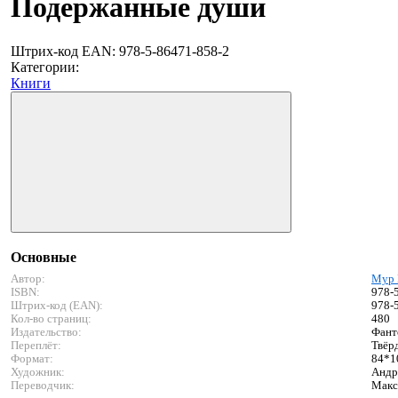
Подержанные души
Штрих-код EAN:
978-5-86471-858-2
Категории:
Книги
Основные
Автор:
Мур 
ISBN:
978-
Штрих-код (EAN):
978-
Кол-во страниц:
480
Издательство:
Фант
Переплёт:
Твёр
Формат:
84*1
Художник:
Андр
Переводчик:
Макс