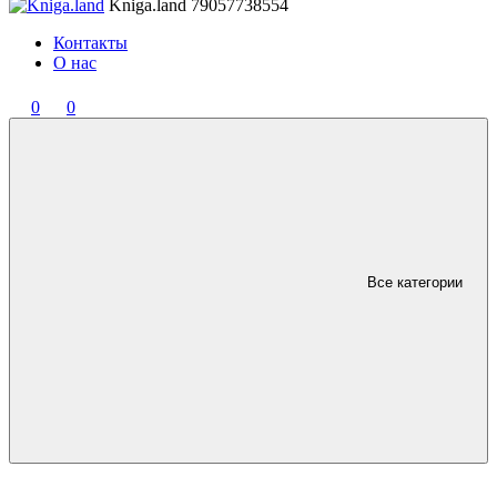
Kniga.land
79057738554
Контакты
О нас
0
0
Все категории