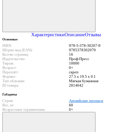
Характеристики
Описание
Отзывы
Основные
ISBN:
978-5-378-30207-9
Штрих-код (EAN):
9785378302079
Кол-во страниц:
16
Издательство:
Проф-Пресс
Тираж:
10000
Возраст:
0+
Переплёт:
скреп
Формат:
27.5 x 19.5 x 0.1
Тип обложки:
Мягкая бумажная
ID товара:
2814042
Габариты
Серия:
Английские прописи
Вес, кг:
60
Возрастные ограничения:
0+