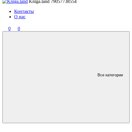
Kniga.land
79057738554
Контакты
О нас
0
0
Все категории