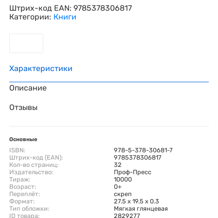
Штрих-код EAN:
9785378306817
Категории:
Книги
Характеристики
Описание
Отзывы
Основные
ISBN:
978-5-378-30681-7
Штрих-код (EAN):
9785378306817
Кол-во страниц:
32
Издательство:
Проф-Пресс
Тираж:
10000
Возраст:
0+
Переплёт:
скреп
Формат:
27.5 x 19.5 x 0.3
Тип обложки:
Мягкая глянцевая
ID товара:
2829277