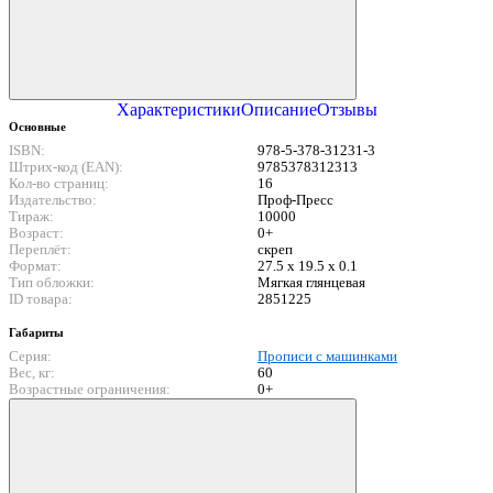
Характеристики
Описание
Отзывы
Основные
ISBN:
978-5-378-31231-3
Штрих-код (EAN):
9785378312313
Кол-во страниц:
16
Издательство:
Проф-Пресс
Тираж:
10000
Возраст:
0+
Переплёт:
скреп
Формат:
27.5 x 19.5 x 0.1
Тип обложки:
Мягкая глянцевая
ID товара:
2851225
Габариты
Серия:
Прописи с машинками
Вес, кг:
60
Возрастные ограничения:
0+