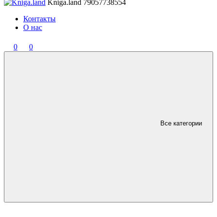
Kniga.land
79057738554
Контакты
О нас
0
0
Все категории