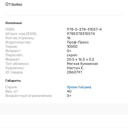
Отзывы
Основные
ISBN:
978-5-378-31557-4
Штрих-код (EAN):
9785378315574
Кол-во страниц:
16
Издательство:
Проф-Пресс
Тираж:
10000
Возраст:
0+
Переплёт:
скреп
Формат:
20.5 x 16.5 x 0.2
Тип обложки:
Мягкая бумажная
Художник:
Настыч Е.
ID товара:
2860797
Габариты
Серия:
Уроки письма
Вес, кг:
40
Возрастные ограничения:
0+