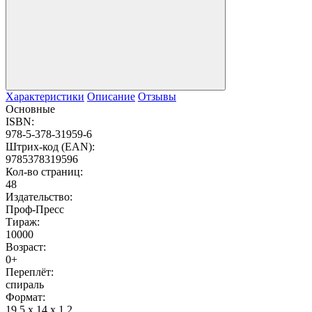
Характеристики
Описание
Отзывы
Основные
ISBN:
978-5-378-31959-6
Штрих-код (EAN):
9785378319596
Кол-во страниц:
48
Издательство:
Проф-Пресс
Тираж:
10000
Возраст:
0+
Переплёт:
спираль
Формат:
19.5 x 14 x 1.2