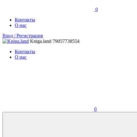
0
Контакты
О нас
Вход / Регистрация
Kniga.land
79057738554
Контакты
О нас
0