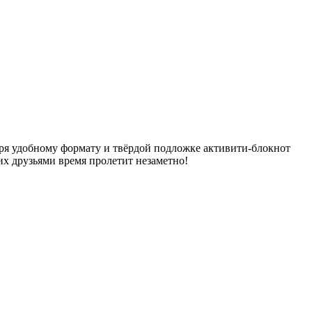
аря удобному формату и твёрдой подложке активити-блокнот
х друзьями время пролетит незаметно!