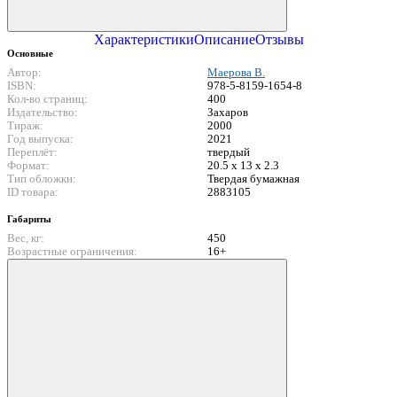
Характеристики
Описание
Отзывы
Основные
Автор:
Маерова В.
ISBN:
978-5-8159-1654-8
Кол-во страниц:
400
Издательство:
Захаров
Тираж:
2000
Год выпуска:
2021
Переплёт:
твердый
Формат:
20.5 x 13 x 2.3
Тип обложки:
Твердая бумажная
ID товара:
2883105
Габариты
Вес, кг:
450
Возрастные ограничения:
16+