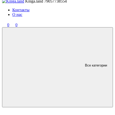
Kniga.land
79057738554
Контакты
О нас
0
0
Все категории