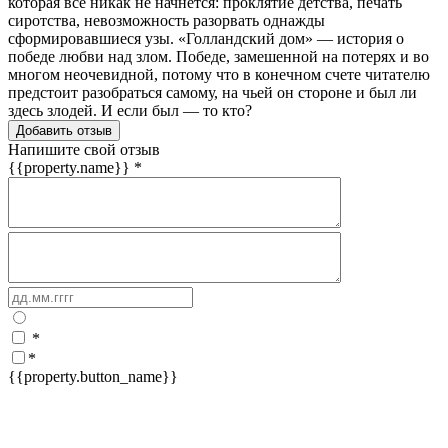
которая все никак не начнется: проклятие детства, печать
сиротства, невозможность разорвать однажды
сформировавшиеся узы. «Голландский дом» — история о
победе любви над злом. Победе, замешенной на потерях и во
многом неочевидной, потому что в конечном счете читателю
предстоит разобраться самому, на чьей он стороне и был ли
здесь злодей. И если был — то кто?
Добавить отзыв
Напишите свой отзыв
{{property.name}}
*
*
*
{{property.button_name}}