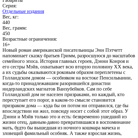
Габариты
Серия:
Отдельные издания
Вес, кг:
440
Вес, грамм:
450
Возрастные ограничения:
16+
Новый роман американской писательницы Энн Пэтчетт
напоминает сказку братьев Гримм, разросшуюся до масштабов
семейного эпоса. История главных героев, Дэнни Конроя и
его сестры Мэйв, охватывает всю вторую половину ХХ века,
а их судьбы оказываются роковым образом переплетены с
Голландским домом — особняком на востоке Пенсильвании,
когда-то принадлежавшим разорившейся династии
нидерландских магнатов Ванхубейков. Сам по себе
Голландский дом не населен призраками, но каждый, кто
переступает его порог, в каком-то смысле становится
призраком дома — куда бы он потом ни отправился, где бы
впоследствии ни жил, повсюду носит с собой этот образ. У
Дэнни и Мэйв только это и есть: безвременно ушедший из
жизни отец, давным-давно превратившаяся в воспоминание
мать, будто бы вышедшая из ночного кошмара мачеха и
зловещий фамильный особняк. А также взрослая жизнь,