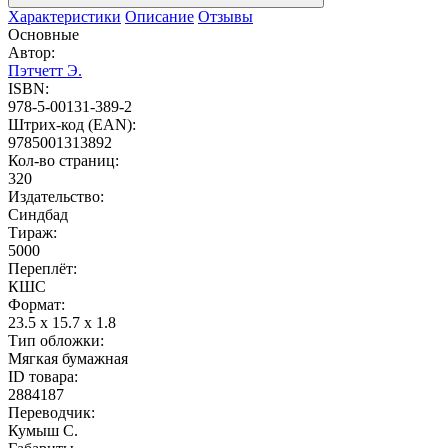
Характеристики
Описание
Отзывы
Основные
Автор:
Пэтчетт Э.
ISBN:
978-5-00131-389-2
Штрих-код (EAN):
9785001313892
Кол-во страниц:
320
Издательство:
Синдбад
Тираж:
5000
Переплёт:
КШС
Формат:
23.5 x 15.7 x 1.8
Тип обложки:
Мягкая бумажная
ID товара:
2884187
Переводчик:
Кумыш С.