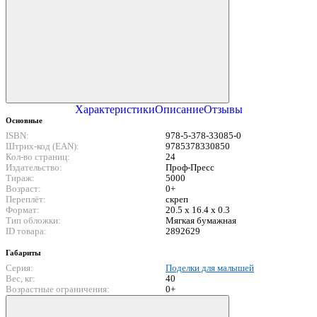
Характеристики
Описание
Отзывы
Основные
ISBN:
978-5-378-33085-0
Штрих-код (EAN):
9785378330850
Кол-во страниц:
24
Издательство:
Проф-Пресс
Тираж:
5000
Возраст:
0+
Переплёт:
скреп
Формат:
20.5 x 16.4 x 0.3
Тип обложки:
Мягкая бумажная
ID товара:
2892629
Габариты
Серия:
Поделки для малышей
Вес, кг:
40
Возрастные ограничения:
0+