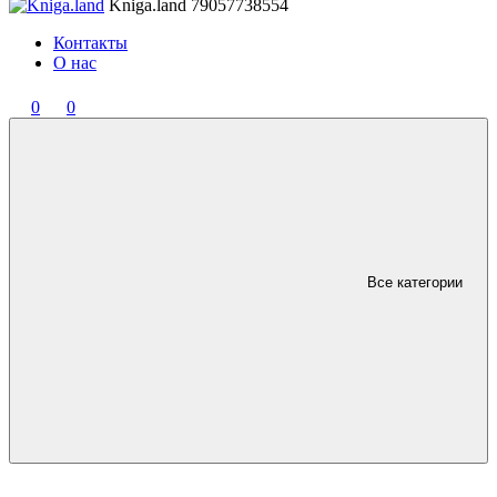
Kniga.land
79057738554
Контакты
О нас
0
0
Все категории