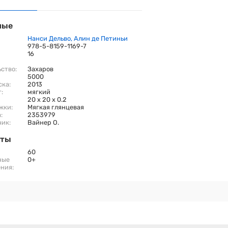
ные
Нанси Дельво, Алин де Петиньи
978-5-8159-1169-7
16
ство:
Захаров
5000
ска:
2013
:
мягкий
20 x 20 x 0.2
жки:
Мягкая глянцевая
:
2353979
ик:
Вайнер О.
иты
60
ные
0+
ния: