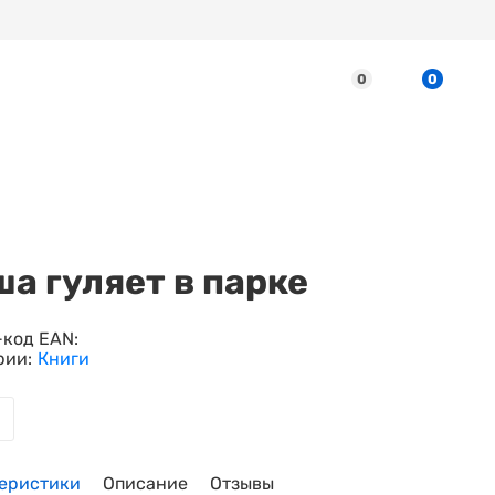
0
0
а гуляет в парке
код EAN:
рии:
Книги
еристики
Описание
Отзывы