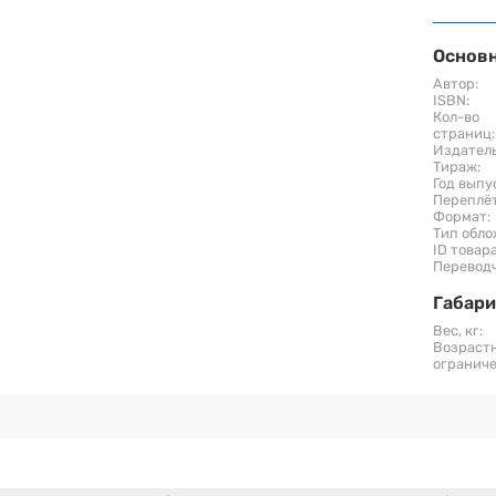
Основ
Автор:
ISBN:
Кол-во
страниц:
Издатель
Тираж:
Год выпу
Переплёт
Формат:
Тип обло
ID товара
Переводч
Габар
Вес, кг:
Возраст
ограниче