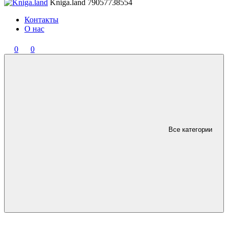
Kniga.land
79057738554
Контакты
О нас
0
0
Все категории