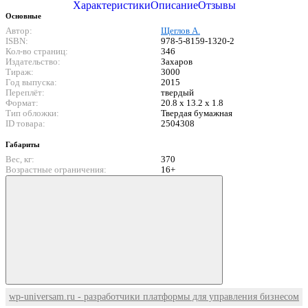
Характеристики
Описание
Отзывы
Основные
Автор:
Щеглов А.
ISBN:
978-5-8159-1320-2
Кол-во страниц:
346
Издательство:
Захаров
Тираж:
3000
Год выпуска:
2015
Переплёт:
твердый
Формат:
20.8 x 13.2 x 1.8
Тип обложки:
Твердая бумажная
ID товара:
2504308
Габариты
Вес, кг:
370
Возрастные ограничения:
16+
wp-universam.ru - разработчики платформы для управления бизнесом