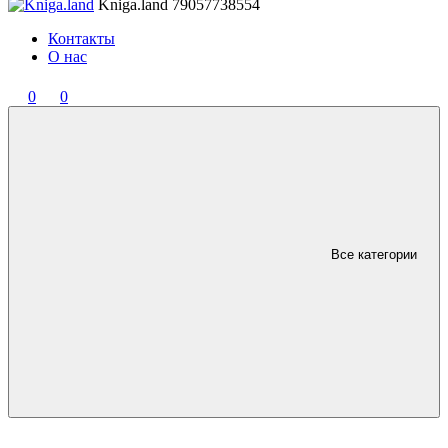
Kniga.land
79057738554
Контакты
О нас
0
0
Все категории