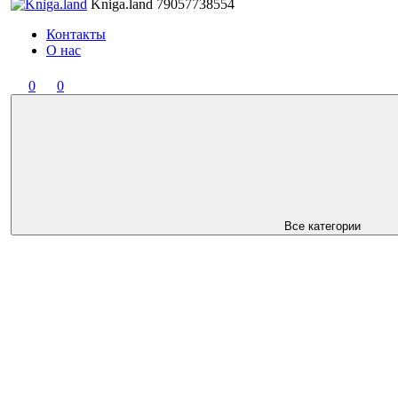
Kniga.land
79057738554
Контакты
О нас
0
0
Все категории