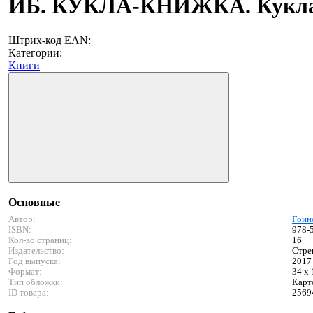
ИБ. КУКЛА-КНИЖКА. Кукла 
Штрих-код EAN:
Категории:
Книги
Основные
Автор:
Гоин
ISBN:
978-
Кол-во страниц:
16
Издательство:
Стре
Год выпуска:
2017
Формат:
34 x 
Тип обложки:
Карт
ID товара:
2569