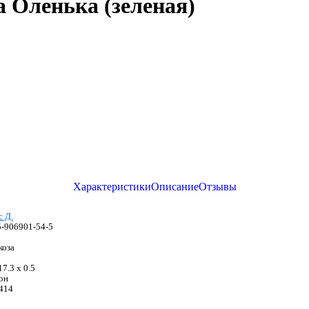
Оленька (зеленая)
Характеристики
Описание
Отзывы
с Д.
5-906901-54-5
коза
17.3 x 0.5
он
414