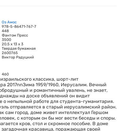
Оз Амос
978-5-86471-767-7
448
Фантом Пресс
3500
20.5 x 13 x 3
Твердая бумажная
2600765
Виктор Радуцкий
460
израильского классика, шорт-лит
ра 2017nnЗима 1959/1960, Иерусалим. Вечный
обродушный и романтичный увалень, не знает,
 Однажды на доске объявлений он видит
е о непыльной работе для студента-гуманитария.
эль отправляется в старый иерусалимский район.
ак сам город, доме живет интеллектуал Гершом
еловек, с которым он бы мог вести беседы и споры.
гается кров, стол и скромное пособие. В доме
, загадочная красавица, поражающая своей