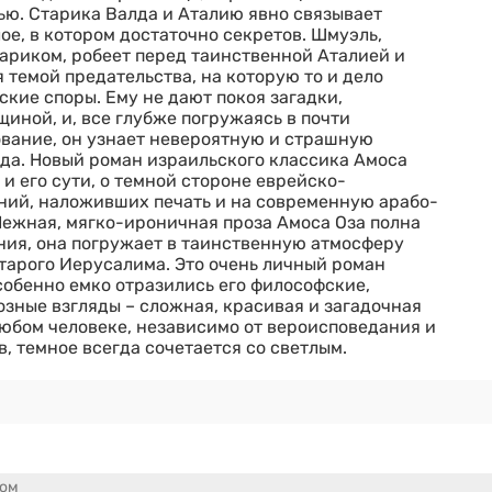
ю. Старика Валда и Аталию явно связывает
ое, в котором достаточно секретов. Шмуэль,
тариком, робеет перед таинственной Аталией и
 темой предательства, на которую то и дело
кие споры. Ему не дают покоя загадки,
иной, и, все глубже погружаясь в почти
вание, он узнает невероятную и страшную
да. Новый роман израильского классика Амоса
 и его сути, о темной стороне еврейско-
ний, наложивших печать и на современную арабо-
ежная, мягко-ироничная проза Амоса Оза полна
ия, она погружает в таинственную атмосферу
тарого Иерусалима. Это очень личный роман
собенно емко отразились его философские,
озные взгляды – сложная, красивая и загадочная
 любом человеке, независимо от вероисповедания и
, темное всегда сочетается со светлым.
сом