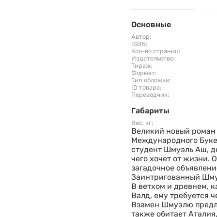
Основные
Автор:
ISBN:
Кол-во страниц:
Издательство:
Тираж:
Формат:
Тип обложки:
ID товара:
Переводчик:
Габариты
Вес, кг:
Великий новый роман 
Международного Буке
студент Шмуэль Аш, д
чего хочет от жизни.
загадочное объявлени
Заинтригованный Шму
В ветхом и древнем, к
Валд, ему требуется ч
Взамен Шмуэлю предла
также обитает Аталия