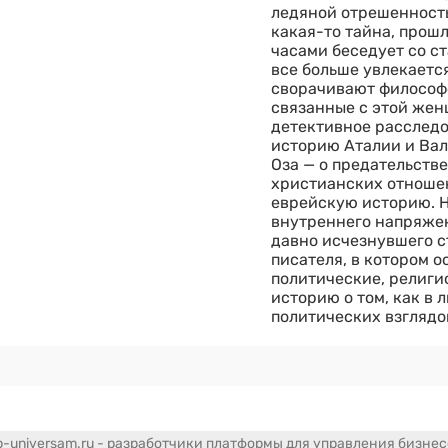
ледяной отрешенность
какая-то тайна, прошл
часами беседует со с
все больше увлекается
сворачивают философс
связанные с этой женщ
детективное расследо
историю Аталии и Вал
Оза — о предательстве
христианских отноше
еврейскую историю. Н
внутреннего напряжен
давно исчезнувшего с
писателя, в котором о
политические, религи
историю о том, как в
политических взглядов
-universam.ru - разработчики платформы для управления бизне