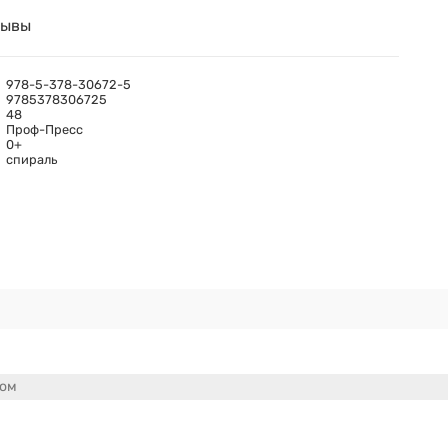
зывы
978-5-378-30672-5
9785378306725
48
Проф-Пресс
0+
спираль
сом