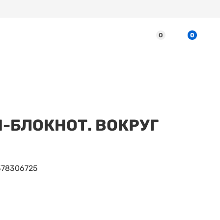
0
0
-БЛОКНОТ. ВОКРУГ
378306725