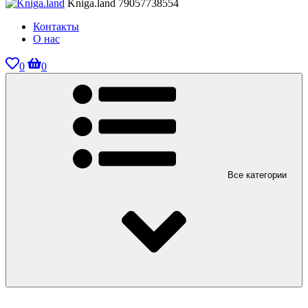
Kniga.land
79057738554
Контакты
О нас
0
0
Все категории