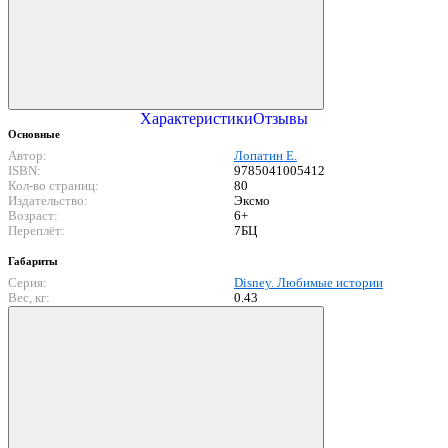
Характеристики
Отзывы
Основные
Автор:
Лопатин Е.
ISBN:
9785041005412
Кол-во страниц:
80
Издательство:
Эксмо
Возраст:
6+
Переплёт:
7БЦ
Габариты
Серия:
Disney. Любимые истории
Вес, кг:
0.43