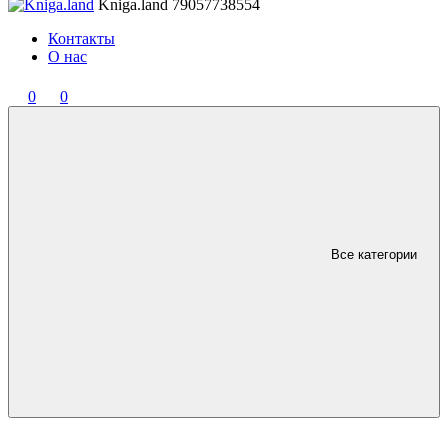
Kniga.land
79057738554
Контакты
О нас
0
0
Все категории