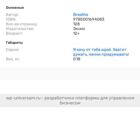
Основные
Автор:
Breathe
ISBN:
9785001694083
Кол-во страниц:
128
Издательство:
Эксмо
Возраст:
12+
Габариты
Серия:
Я хочу от тебя идей. Хватит
думать, начни придумывать!
Вес, кг:
0.18
wp-universam.ru - разработчики платформы для управления
бизнесом