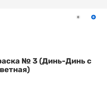
0
0
раска № 3 (Динь-Динь с
Цветная)