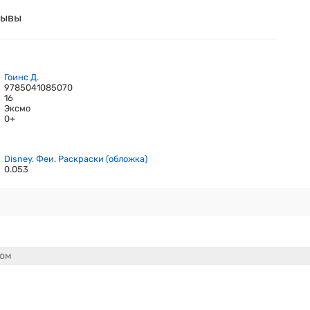
зывы
Гоинс Д.
9785041085070
16
Эксмо
0+
Disney. Феи. Раскраски (обложка)
0.053
сом