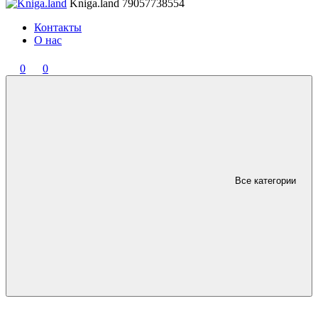
Kniga.land
79057738554
Контакты
О нас
0
0
Все категории