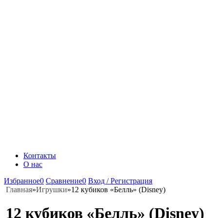
Контакты
О нас
Избранное
0
Сравнение
0
Вход / Регистрация
Главная
»
Игрушки
»
12 кубиков «Белль» (Disney)
12 кубиков «Белль» (Disney)