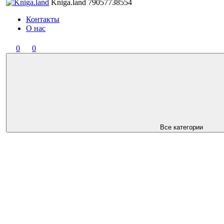
Kniga.land
79057738554
Контакты
О нас
0
0
Все категории