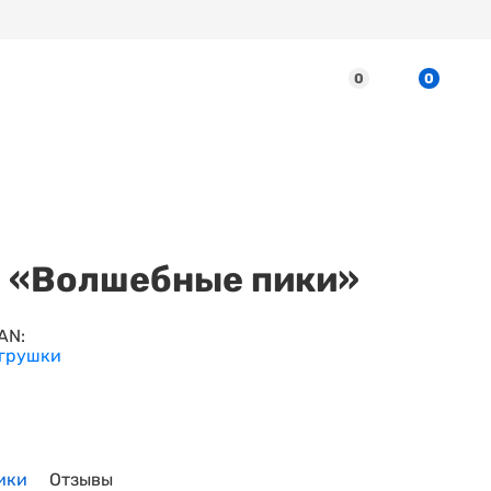
0
0
 «Волшебные пики»
AN:
грушки
ики
Отзывы