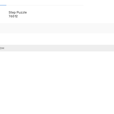
Step Puzzle
76512
сом