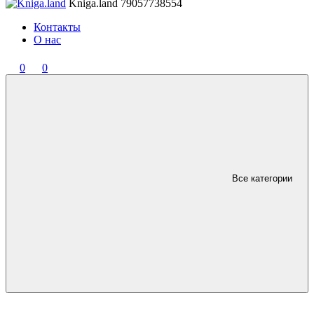
Kniga.land
79057738554
Контакты
О нас
0
0
Все категории