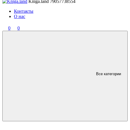
Kniga.land
79057738554
Контакты
О нас
0
0
Все категории