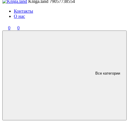
Kniga.land
79057738554
Контакты
О нас
0
0
Все категории