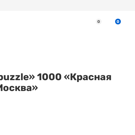
0
0
puzzle» 1000 «Красная
Москва»