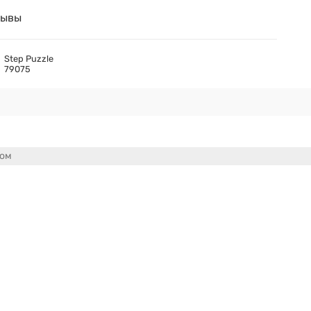
зывы
Step Puzzle
79075
сом