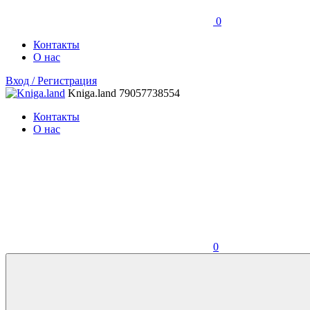
0
Контакты
О нас
Вход / Регистрация
Kniga.land
79057738554
Контакты
О нас
0