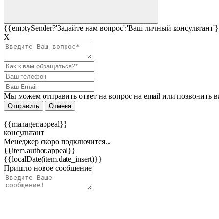
{{emptySender?'Задайте нам вопрос':'Ваш личный консультант'}
Х
Мы можем отправить ответ на вопрос на email или позвонить в
Отправить
Отмена
{{manager.appeal}}
консультант
Менеджер скоро подключится...
{{item.author.appeal}}
{{localDate(item.date_insert)}}
Пришло новое сообщение