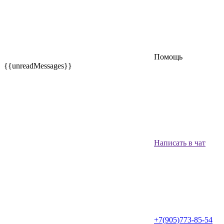
Помощь
{{unreadMessages}}
Написать в чат
+7(905)773-85-54