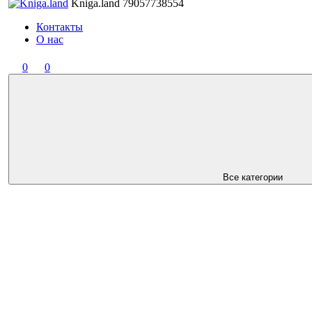
Kniga.land
79057738554
Контакты
О нас
0
0
Все категории