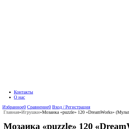
Контакты
О нас
Избранное
0
Сравнение
0
Вход / Регистрация
Главная
»
Игрушки
»
Мозаика «puzzle» 120 «DreamWorks» (Мульт
Мозаика «puzzle» 120 «Dream