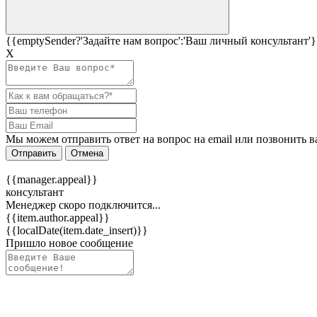
{{emptySender?'Задайте нам вопрос':'Ваш личный консультант'}
Х
Мы можем отправить ответ на вопрос на email или позвонить в
Отправить
Отмена
{{manager.appeal}}
консультант
Менеджер скоро подключится...
{{item.author.appeal}}
{{localDate(item.date_insert)}}
Пришло новое сообщение