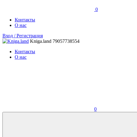
0
Контакты
О нас
Вход / Регистрация
Kniga.land
79057738554
Контакты
О нас
0