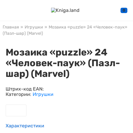
0
Главная
»
Игрушки
»
Мозаика «puzzle» 24 «Человек-паук»
(Пазл-шар) (Marvel)
Мозаика «puzzle» 24
«Человек-паук» (Пазл-
шар) (Marvel)
Штрих-код EAN:
Категории:
Игрушки
Характеристики