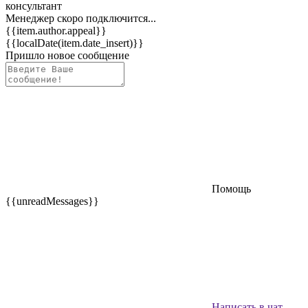
консультант
Менеджер скоро подключится...
{{item.author.appeal}}
{{localDate(item.date_insert)}}
Пришло новое сообщение
Помощь
{{unreadMessages}}
Написать в чат