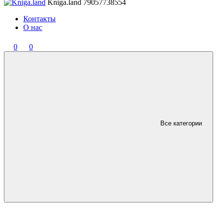
Kniga.land
79057738554
Контакты
О нас
0
0
Все категории