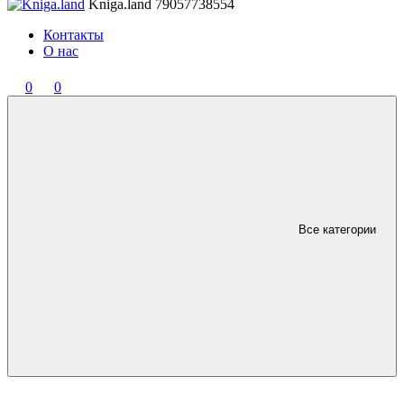
Kniga.land
79057738554
Контакты
О нас
0
0
Все категории