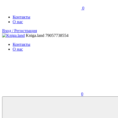
0
Контакты
О нас
Вход / Регистрация
Kniga.land
79057738554
Контакты
О нас
0