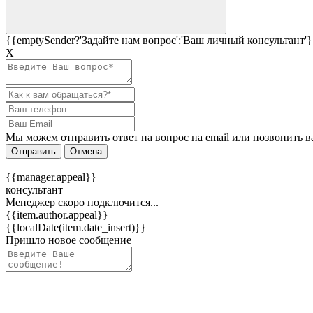
{{emptySender?'Задайте нам вопрос':'Ваш личный консультант'}
Х
Мы можем отправить ответ на вопрос на email или позвонить в
Отправить
Отмена
{{manager.appeal}}
консультант
Менеджер скоро подключится...
{{item.author.appeal}}
{{localDate(item.date_insert)}}
Пришло новое сообщение