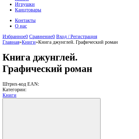
Игрушки
Канцтовары
Контакты
О нас
Избранное
0
Сравнение
0
Вход / Регистрация
Главная
»
Книги
»
Книга джунглей. Графический роман
Книга джунглей.
Графический роман
Штрих-код EAN:
Категории:
Книги