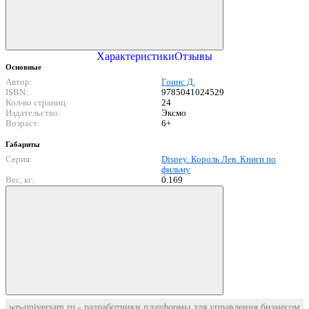
Характеристики
Отзывы
Основные
Автор:
Гоинс Д.
ISBN:
9785041024529
Кол-во страниц:
24
Издательство:
Эксмо
Возраст:
6+
Габариты
Серия:
Disney. Король Лев. Книги по
фильму
Вес, кг:
0.169
wp-universam.ru - разработчики платформы для управления бизнесом