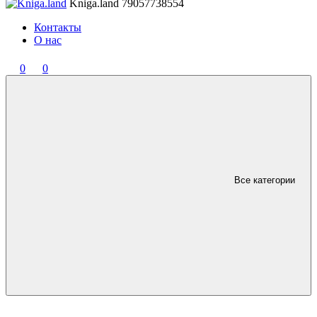
Kniga.land
79057738554
Контакты
О нас
0
0
Все категории