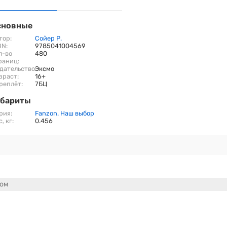
сновные
тор:
Сойер Р.
BN:
9785041004569
л-во
480
раниц:
дательство:
Эксмо
зраст:
16+
реплёт:
7БЦ
абариты
рия:
Fanzon. Наш выбор
, кг:
0.456
сом