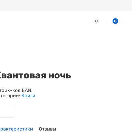
0
0
вантовая ночь
рих-код EAN:
тегории:
Книги
арактеристики
Отзывы