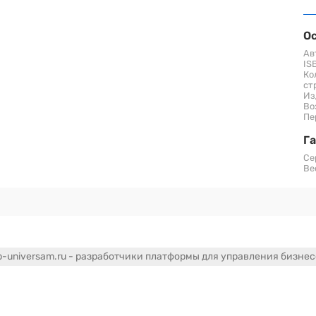
О
Ав
IS
Ко
ст
Из
Во
Пе
Г
Се
Вес
-universam.ru - разработчики платформы для управления бизне