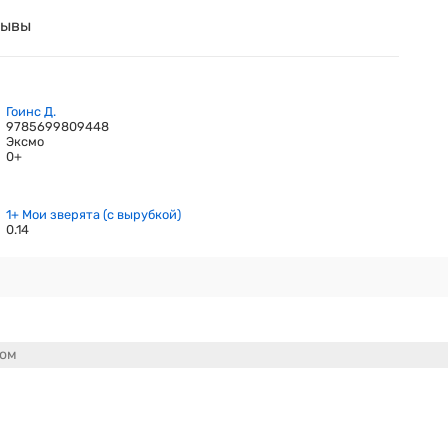
зывы
Гоинс Д.
9785699809448
Эксмо
0+
1+ Мои зверята (с вырубкой)
0.14
сом