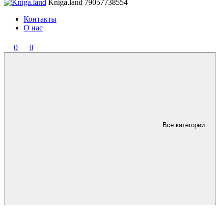
Kniga.land
79057738554
Контакты
О нас
0
0
Все категории